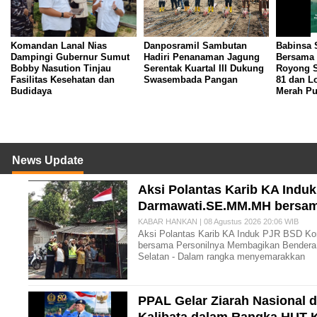
Komandan Lanal Nias
Danposramil Sambutan
Babinsa 
Dampingi Gubernur Sumut
Hadiri Penanaman Jagung
Bersama
Bobby Nasution Tinjau
Serentak Kuartal III Dukung
Royong S
Fasilitas Kesehatan dan
Swasembada Pangan
81 dan 
Budidaya
Merah Pu
News Update
Aksi Polantas Karib KA Indu
Darmawati.SE.MM.MH bersam
KABAR HANKAN | 08 Agustus 2026 20:06 WIB
Aksi Polantas Karib KA Induk PJR BSD Ko
bersama Personilnya Membagikan Bendera 
Selatan - Dalam rangka menyemarakkan
PPAL Gelar Ziarah Nasional