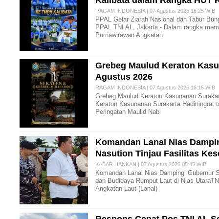
Kalibata dalam Rangka HUT 
RAGAM INDONESIA | 07 Agustus 2026 16:25 WIB
PPAL Gelar Ziarah Nasional dan Tabur Bu
PPAL TNI AL, Jakarta,- Dalam rangka memp
Purnawirawan Angkatan
Grebeg Maulud Keraton Kasun
Agustus 2026
RAGAM INDONESIA | 07 Agustus 2026 16:15 WIB
Grebeg Maulud Keraton Kasunanan Surakart
Keraton Kasunanan Surakarta Hadiningrat 
Peringatan Maulid Nabi
Komandan Lanal Nias Dampi
Nasution Tinjau Fasilitas Ke
KABAR HANKAN | 07 Agustus 2026 05:45 WIB
Komandan Lanal Nias Dampingi Gubernur S
dan Budidaya Rumput Laut di Nias Utara ​T
Angkatan Laut (Lanal)