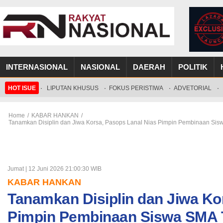
INTERNASIONAL
NASIONAL
DAERAH
POLITIK
HOT ISUE
·
LIPUTAN KHUSUS
·
FOKUS PERISTIWA
·
ADVETORIAL
·
Home
/
KABAR HANKAN
/
Tanamkan Disiplin dan Jiwa Korsa, Pasops Lanal Nias Pimpin Pembinaan Si
Jumat | 12 Juni 2026 21:00:30 WIB
KABAR HANKAN
Tanamkan Disiplin dan Jiwa Ko
Pimpin Pembinaan Siswa SMA 