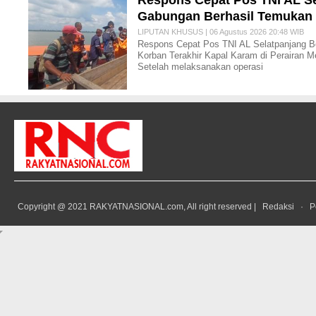
Respons Cepat Pos TNI AL S
Gabungan Berhasil Temukan
LIPUTAN KHUSUS | 06 Agustus 2026 20:48 WIB
Respons Cepat Pos TNI AL Selatpanjang 
Korban Terakhir Kapal Karam di Perairan M
Setelah melaksanakan operasi
Copyright @ 2021 RAKYATNASIONAL.com, All right reserved |
Redaksi
·
P