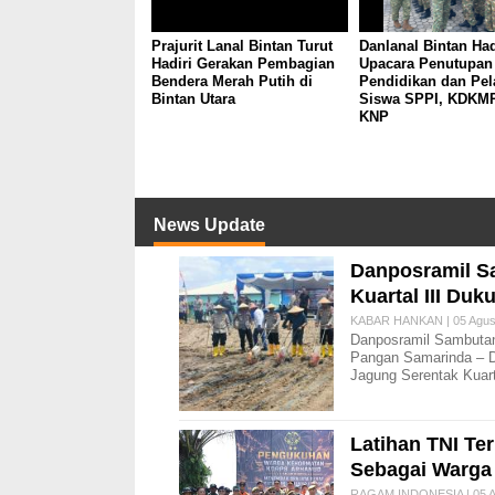
Prajurit Lanal Bintan Turut
Danlanal Bintan Had
Hadiri Gerakan Pembagian
Upacara Penutupan
Bendera Merah Putih di
Pendidikan dan Pel
Bintan Utara
Siswa SPPI, KDKMP
KNP
News Update
Danposramil S
Kuartal III D
KABAR HANKAN | 05 Agust
Danposramil Sambutan
Pangan Samarinda – D
Jagung Serentak Kuarta
Latihan TNI Te
Sebagai Warga
RAGAM INDONESIA | 05 A