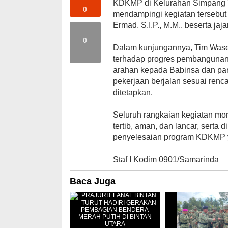
KDKMP di Kelurahan Simpang Ti
0
mendampingi kegiatan tersebut 
Ermad, S.I.P., M.M., beserta j
0
Dalam kunjungannya, Tim Was
terhadap progres pembangunan,
arahan kepada Babinsa dan par
pekerjaan berjalan sesuai rencan
ditetapkan.
Seluruh rangkaian kegiatan mo
tertib, aman, dan lancar, sert
penyelesaian program KDKMP y
Staf I Kodim 0901/Samarinda
Baca Juga