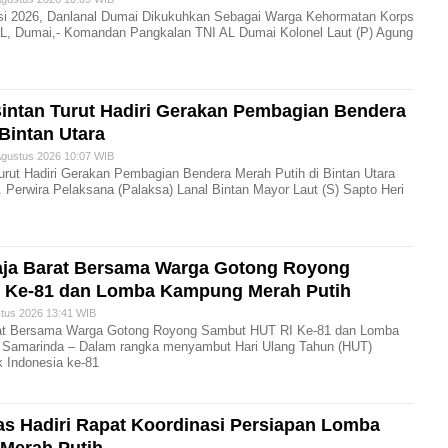
rasi 2026, Danlanal Dumai Dikukuhkan Sebagai Warga Kehormatan Korps
L, Dumai,- Komandan Pangkalan TNI AL Dumai Kolonel Laut (P) Agung
 Bintan Turut Hadiri Gerakan Pembagian Bendera
 Bintan Utara
gustus 2026 10:07 WIB
 Turut Hadiri Gerakan Pembagian Bendera Merah Putih di Bintan Utara
. Perwira Pelaksana (Palaksa) Lanal Bintan Mayor Laut (S) Sapto Heri
ja Barat Bersama Warga Gotong Royong
 Ke-81 dan Lomba Kampung Merah Putih
us 2026 13:41 WIB
at Bersama Warga Gotong Royong Sambut HUT RI Ke-81 dan Lomba
Samarinda – Dalam rangka menyambut Hari Ulang Tahun (HUT)
 Indonesia ke-81
s Hadiri Rapat Koordinasi Persiapan Lomba
Merah Putih