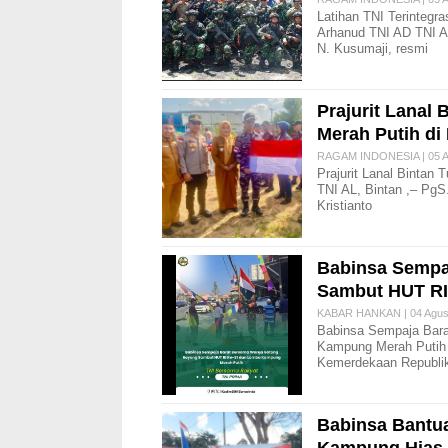
Latihan TNI Terinteg
Arhanud TNI AD TNI A
N. Kusumaji, resmi
Prajurit Lanal
Merah Putih di
RAGAM INDONESIA | 05 A
Prajurit Lanal Bintan
TNI AL, Bintan ,– PgS
Kristianto
Babinsa Sempa
Sambut HUT RI
KABAR HANKAN | 04 Agust
Babinsa Sempaja Bar
Kampung Merah Putih 
Kemerdekaan Republik
Babinsa Bantua
Kampung Hias 