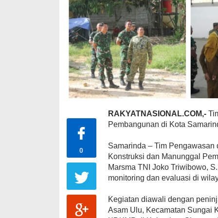
RAKYATNASIONAL.COM,-
Ti
Pembangunan di Kota Samarin
Samarinda – Tim Pengawasan d
0
Konstruksi dan Manunggal Pe
Marsma TNI Joko Triwibowo, S
monitoring dan evaluasi di wila
Kegiatan diawali dengan penin
Asam Ulu, Kecamatan Sungai Ku