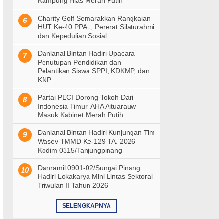
Kampung Hias Merah Putih
Charity Golf Semarakkan Rangkaian
6
HUT Ke-40 PPAL, Pererat Silaturahmi
dan Kepedulian Sosial
Danlanal Bintan Hadiri Upacara
7
Penutupan Pendidikan dan
Pelantikan Siswa SPPI, KDKMP, dan
KNP
Partai PECI Dorong Tokoh Dari
8
Indonesia Timur, AHA Aituarauw
Masuk Kabinet Merah Putih
Danlanal Bintan Hadiri Kunjungan Tim
9
Wasev TMMD Ke-129 TA. 2026
Kodim 0315/Tanjungpinang
Danramil 0901-02/Sungai Pinang
10
Hadiri Lokakarya Mini Lintas Sektoral
Triwulan II Tahun 2026
SELENGKAPNYA