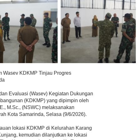
m Wasev KDKMP Tinjau Progres
da
an Evaluasi (Wasev) Kegiatan Dukungan
mbangunan (KDKMP) yang dipimpin oleh
.E., M.Sc., (NSWC) melaksanakan
yah Kota Samarinda, Selasa (9/6/2026).
jauan lokasi KDKMP di Kelurahan Karang
njang, kemudian dilanjutkan ke lokasi