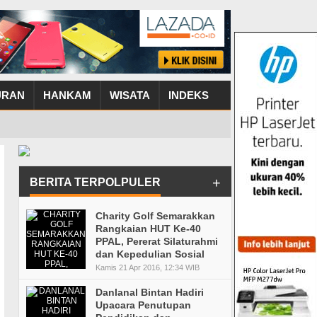
URAN
HANKAM
WISATA
INDEKS
+
BERITA TERPOLPULER
Charity Golf Semarakkan
Rangkaian HUT Ke-40
PPAL, Pererat Silaturahmi
dan Kepedulian Sosial
Kamis 21 Apr 2016, 12:34 WIB
Danlanal Bintan Hadiri
Upacara Penutupan