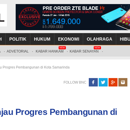
H
POLITIK
HUKUM
EKONOMI
OLAHRAGA
HIB
NEW
NEW
A
·
ADVETORIAL
·
KABAR HANKAM
·
KABAR SENAYAN
·
u Progres Pembangunan di Kota Samarinda
FOLLOW BNC
jau Progres Pembangunan di