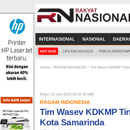
INTERNASIONAL
NASIONAL
DAERA
HOT ISUE
·
LIPUTAN KHUSUS
·
FOKUS PERISTIW
Home
/
RAGAM INDONESIA
/
Tim Wasev KDKMP Tinja
Rabu | 10 Juni 2026 09:26:38 WIB
RAGAM INDONESIA
Tim Wasev KDKMP Tin
Kota Samarinda