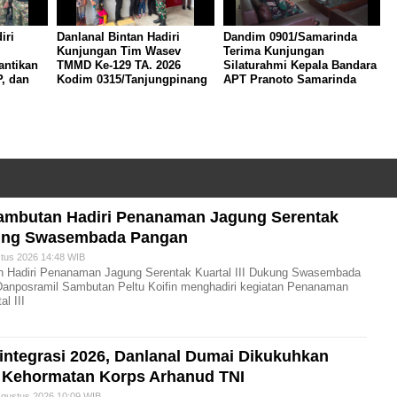
iri
Danlanal Bintan Hadiri
Dandim 0901/Samarinda
Kunjungan Tim Wasev
Terima Kunjungan
antikan
TMMD Ke-129 TA. 2026
Silaturahmi Kepala Bandara
, dan
Kodim 0315/Tanjungpinang
APT Pranoto Samarinda
ambutan Hadiri Penanaman Jagung Serentak
ukung Swasembada Pangan
us 2026 14:48 WIB
 Hadiri Penanaman Jagung Serentak Kuartal III Dukung Swasembada
anposramil Sambutan Peltu Koifin menghadiri kegiatan Penanaman
l III
rintegrasi 2026, Danlanal Dumai Dikukuhkan
 Kehormatan Korps Arhanud TNI
gustus 2026 10:09 WIB