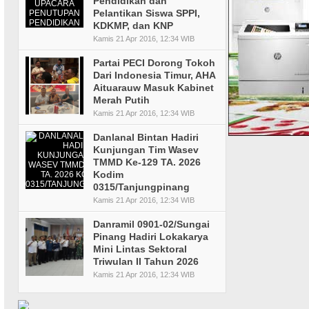
Pendidikan dan
Pelantikan Siswa SPPI,
KDKMP, dan KNP
Kamis 21 Apr 2016, 12:34 WIB
Partai PECI Dorong Tokoh
Dari Indonesia Timur, AHA
Aituarauw Masuk Kabinet
Merah Putih
Kamis 21 Apr 2016, 12:34 WIB
Danlanal Bintan Hadiri
Kunjungan Tim Wasev
TMMD Ke-129 TA. 2026
Kodim
0315/Tanjungpinang
Kamis 21 Apr 2016, 12:34 WIB
Danramil 0901-02/Sungai
Pinang Hadiri Lokakarya
Mini Lintas Sektoral
Triwulan II Tahun 2026
Kamis 21 Apr 2016, 12:34 WIB