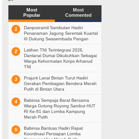
Most
Most
Popular
Commented
Danposramil Sambutan Hadiri
1
Penanaman Jagung Serentak Kuartal
III Dukung Swasembada Pangan
Latihan TNI Terintegrasi 2026,
2
Danlanal Dumai Dikukuhkan Sebagai
Warga Kehormatan Korps Arhanud
TNI
Prajurit Lanal Bintan Turut Hadiri
3
Gerakan Pembagian Bendera Merah
Putih di Bintan Utara
Babinsa Sempaja Barat Bersama
4
Warga Gotong Royong Sambut HUT
RI Ke-81 dan Lomba Kampung
Merah Putih
Babinsa Bantuas Hadiri Rapat
5
Koordinasi Persiapan Lomba