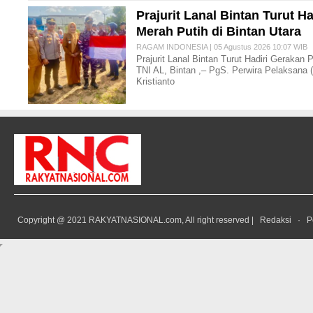
Prajurit Lanal Bintan Turut 
Merah Putih di Bintan Utara
RAGAM INDONESIA | 05 Agustus 2026 10:07 WIB
Prajurit Lanal Bintan Turut Hadiri Gerakan
TNI AL, Bintan ,– PgS. Perwira Pelaksana (
Kristianto
Copyright @ 2021 RAKYATNASIONAL.com, All right reserved |
Redaksi
·
P