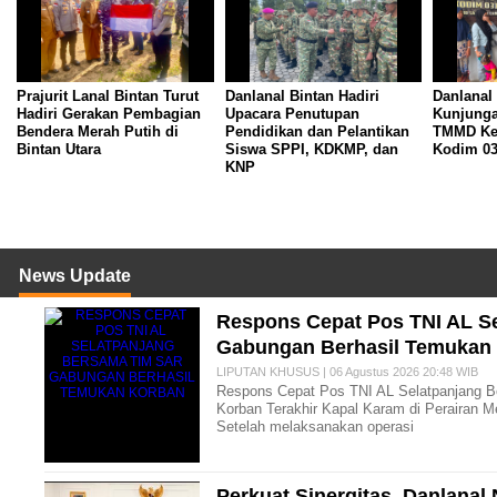
Prajurit Lanal Bintan Turut
Danlanal Bintan Hadiri
Danlanal 
Hadiri Gerakan Pembagian
Upacara Penutupan
Kunjung
Bendera Merah Putih di
Pendidikan dan Pelantikan
TMMD Ke-
Bintan Utara
Siswa SPPI, KDKMP, dan
Kodim 03
KNP
News Update
Respons Cepat Pos TNI AL S
Gabungan Berhasil Temukan
LIPUTAN KHUSUS | 06 Agustus 2026 20:48 WIB
Respons Cepat Pos TNI AL Selatpanjang 
Korban Terakhir Kapal Karam di Perairan M
Setelah melaksanakan operasi
Perkuat Sinergitas, Danlana