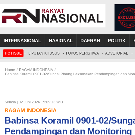
INTERNASIONAL
NASIONAL
DAERAH
POLITIK
HOT ISUE
·
LIPUTAN KHUSUS
·
FOKUS PERISTIWA
·
ADVETORIAL
·
Home
/
RAGAM INDONESIA
/
Babinsa Koramil 0901-02/Sungai Pinang Laksanakan Pendampingan dan Monit
Selasa | 02 Juni 2026 15:09:13 WIB
RAGAM INDONESIA
Babinsa Koramil 0901-02/Sung
Pendampingan dan Monitoring 