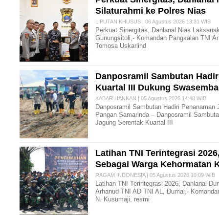
Silaturahmi ke Polres Nias
LIPUTAN KHUSUS | 06 Agustus 2026 13:31 WIB
Perkuat Sinergitas, Danlanal Nias Laksanak
Gunungsitoli,- Komandan Pangkalan TNI Ang
Tomosa Uskarlind
Danposramil Sambutan Hadir
Kuartal III Dukung Swasemb
KABAR HANKAN | 05 Agustus 2026 14:48 WIB
Danposramil Sambutan Hadiri Penanaman J
Pangan Samarinda – Danposramil Sambutan
Jagung Serentak Kuartal III
Latihan TNI Terintegrasi 202
Sebagai Warga Kehormatan K
RAGAM INDONESIA | 05 Agustus 2026 10:09 WIB
Latihan TNI Terintegrasi 2026, Danlanal 
Arhanud TNI AD TNI AL, Dumai,- Komandan
N. Kusumaji, resmi