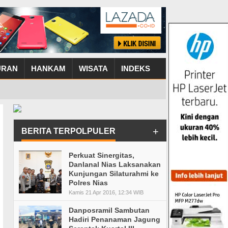
URAN
HANKAM
WISATA
INDEKS
+
BERITA TERPOLPULER
Perkuat Sinergitas,
Danlanal Nias Laksanakan
Kunjungan Silaturahmi ke
Polres Nias
Kamis 21 Apr 2016, 12:34 WIB
Danposramil Sambutan
Hadiri Penanaman Jagung