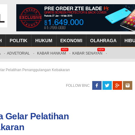
H
POLITIK
HUKUM
EKONOMI
OLAHRAGA
HIB
NEW
NEW
A
·
ADVETORIAL
·
KABAR HANKAM
·
KABAR SENAYAN
·
lar Pelatihan Penanggulangan Kebakaran
FOLLOW BNC
 Gelar Pelatihan
karan