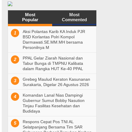
Most
Most
Popular
Commented
Aksi Polantas Karib KA Induk PJR
1
BSD Korlantas Polri Kompol
Darmawati.SE.MM.MH bersama
Personilnya M
PPAL Gelar Ziarah Nasional dan
2
Tabur Bunga di TMPNU Kalibata
dalam Rangka HUT Ke-40 PPAL
Grebeg Maulud Keraton Kasunanan
3
Surakarta, Digelar 26 Agustus 2026
Komandan Lanal Nias Dampingi
4
Gubernur Sumut Bobby Nasution
Tinjau Fasilitas Kesehatan dan
Budidaya
Respons Cepat Pos TNI AL
5
Selatpanjang Bersama Tim SAR