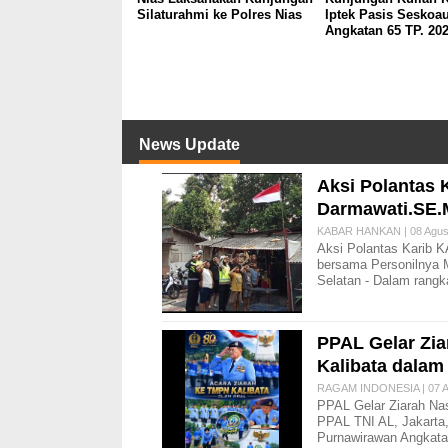
Silaturahmi ke Polres Nias
Iptek Pasis Seskoa
Angkatan 65 TP. 20
News Update
Aksi Polantas 
Darmawati.SE.
KABAR HANKAN | 08 Agust
Aksi Polantas Karib 
bersama Personilnya 
Selatan - Dalam ran
PPAL Gelar Zi
Kalibata dala
RAGAM INDONESIA | 07 A
PPAL Gelar Ziarah Na
PPAL TNI AL, Jakarta
Purnawirawan Angkat