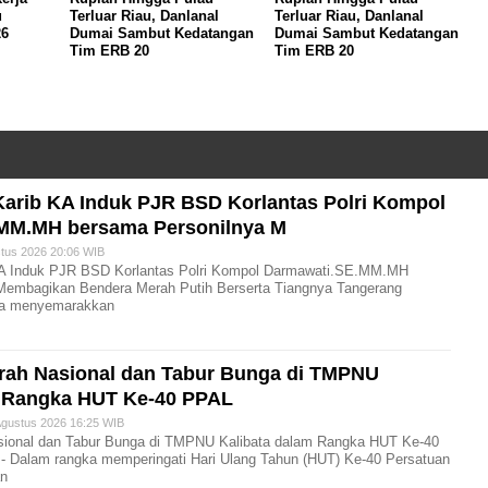
u
Terluar Riau, Danlanal
Terluar Riau, Danlanal
26
Dumai Sambut Kedatangan
Dumai Sambut Kedatangan
Tim ERB 20
Tim ERB 20
Karib KA Induk PJR BSD Korlantas Polri Kompol
MM.MH bersama Personilnya M
us 2026 20:06 WIB
KA Induk PJR BSD Korlantas Polri Kompol Darmawati.SE.MM.MH
Membagikan Bendera Merah Putih Berserta Tiangnya Tangerang
gka menyemarakkan
arah Nasional dan Tabur Bunga di TMPNU
m Rangka HUT Ke-40 PPAL
gustus 2026 16:25 WIB
sional dan Tabur Bunga di TMPNU Kalibata dalam Rangka HUT Ke-40
,- Dalam rangka memperingati Hari Ulang Tahun (HUT) Ke-40 Persatuan
an