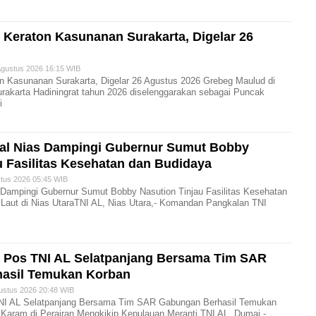
Keraton Kasunanan Surakarta, Digelar 26
gustus 2026 16:15 WIB
n Kasunanan Surakarta, Digelar 26 Agustus 2026 Grebeg Maulud di
rakarta Hadiningrat tahun 2026 diselenggarakan sebagai Puncak
i
l Nias Dampingi Gubernur Sumut Bobby
u Fasilitas Kesehatan dan Budidaya
us 2026 05:45 WIB
Dampingi Gubernur Sumut Bobby Nasution Tinjau Fasilitas Kesehatan
aut di Nias Utara ​TNI AL, Nias Utara,- Komandan Pangkalan TNI
 Pos TNI AL Selatpanjang Bersama Tim SAR
asil Temukan Korban
stus 2026 20:48 WIB
NI AL Selatpanjang Bersama Tim SAR Gabungan Berhasil Temukan
 Karam di Perairan Mengkikip Kepulauan Meranti TNI AL, Dumai,-