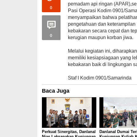
pemadam api ringan (APAR),ser
0
Pasi Operasi Kodim 0901/Sama
menyampaikan bahwa pelatihan 
pengetahuan dan keterampilan
kebakaran secara cepat dan tep
0
kerugian maupun korban jiwa.
Melalui kegiatan ini, diharapk
memiliki kesiapsiagaan yang l
kebakaran baik di lingkungan 
Staf I Kodim 0901/Samarinda
Baca Juga
Perkuat Sinergitas, Danlanal
Danlanal Dumai Ter
Nias Laksanakan Kunjungan
Kunjungan Kuliah K