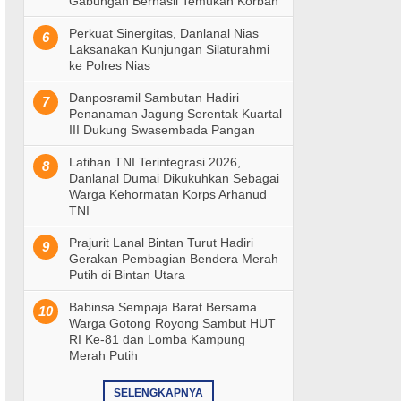
Gabungan Berhasil Temukan Korban
Perkuat Sinergitas, Danlanal Nias
6
Laksanakan Kunjungan Silaturahmi
ke Polres Nias
Danposramil Sambutan Hadiri
7
Penanaman Jagung Serentak Kuartal
III Dukung Swasembada Pangan
Latihan TNI Terintegrasi 2026,
8
Danlanal Dumai Dikukuhkan Sebagai
Warga Kehormatan Korps Arhanud
TNI
Prajurit Lanal Bintan Turut Hadiri
9
Gerakan Pembagian Bendera Merah
Putih di Bintan Utara
Babinsa Sempaja Barat Bersama
10
Warga Gotong Royong Sambut HUT
RI Ke-81 dan Lomba Kampung
Merah Putih
SELENGKAPNYA