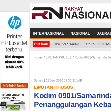
INTERNASIONAL
NASIONAL
DAERA
HOT ISUE
·
LIPUTAN KHUSUS
·
FOKUS PERISTIW
Home
/
LIPUTAN KHUSUS
/
Kodim 0901/Samarinda Ge
Selasa | 02 Juni 2026 13:35:31 WIB
LIPUTAN KHUSUS
Kodim 0901/Samarinda
Penanggulangan Keba