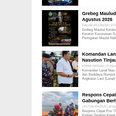
Grebeg Maulud 
Agustus 2026
RAGAM INDONESIA | 07 A
Grebeg Maulud Kerato
Keraton Kasunanan Su
Peringatan Maulid Nab
Komandan Lana
Nasution Tinja
KABAR HANKAN | 07 Agust
Komandan Lanal Nias 
dan Budidaya Rumput L
Angkatan Laut (Lanal)
Respons Cepat
Gabungan Berh
LIPUTAN KHUSUS | 06 Agu
Respons Cepat Pos T
Korban Terakhir Kapal