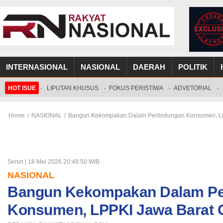
INTERNASIONAL
NASIONAL
DAERAH
POLITIK
HOT ISUE
·
LIPUTAN KHUSUS
·
FOKUS PERISTIWA
·
ADVETORIAL
·
Home
/
NASIONAL
/
Bangun Kekompakan Dalam Perlindungan Konsumen, LP
Senin | 18 Mei 2026 20:48:50 WIB
NASIONAL
Bangun Kekompakan Dalam Pe
Konsumen, LPPKI Jawa Barat 