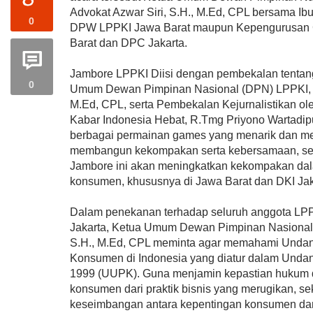
Advokat Azwar Siri, S.H., M.Ed, CPL bersama Ib
0
DPW LPPKI Jawa Barat maupun Kepengurusan
Barat dan DPC Jakarta.
Jambore LPPKI Diisi dengan pembekalan tentan
0
Umum Dewan Pimpinan Nasional (DPN) LPPKI, Ad
M.Ed, CPL, serta Pembekalan Kejurnalistikan ol
Kabar Indonesia Hebat, R.Tmg Priyono Wartadipu
berbagai permainan games yang menarik dan me
membangun kekompakan serta kebersamaan, seh
Jambore ini akan meningkatkan kekompakan da
konsumen, khususnya di Jawa Barat dan DKI Jak
Dalam penekanan terhadap seluruh anggota LPP
Jakarta, Ketua Umum Dewan Pimpinan Nasional 
S.H., M.Ed, CPL meminta agar memahami Unda
Konsumen di Indonesia yang diatur dalam Und
1999 (UUPK). Guna menjamin kepastian hukum 
konsumen dari praktik bisnis yang merugikan, s
keseimbangan antara kepentingan konsumen da