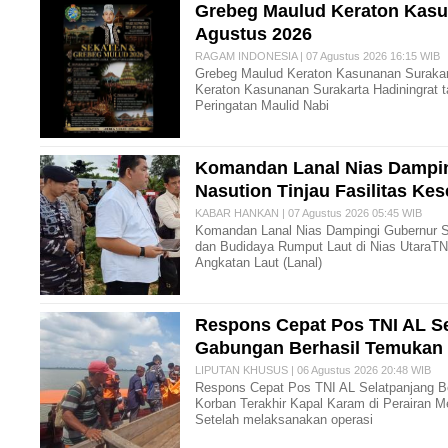
Grebeg Maulud Keraton Kasun
Agustus 2026
RAGAM INDONESIA | 07 Agustus 2026 16:15 WIB
Grebeg Maulud Keraton Kasunanan Surakart
Keraton Kasunanan Surakarta Hadiningrat 
Peringatan Maulid Nabi
Komandan Lanal Nias Dampi
Nasution Tinjau Fasilitas Ke
KABAR HANKAN | 07 Agustus 2026 05:45 WIB
Komandan Lanal Nias Dampingi Gubernur S
dan Budidaya Rumput Laut di Nias Utara ​T
Angkatan Laut (Lanal)
Respons Cepat Pos TNI AL S
Gabungan Berhasil Temukan
LIPUTAN KHUSUS | 06 Agustus 2026 20:48 WIB
Respons Cepat Pos TNI AL Selatpanjang 
Korban Terakhir Kapal Karam di Perairan M
Setelah melaksanakan operasi