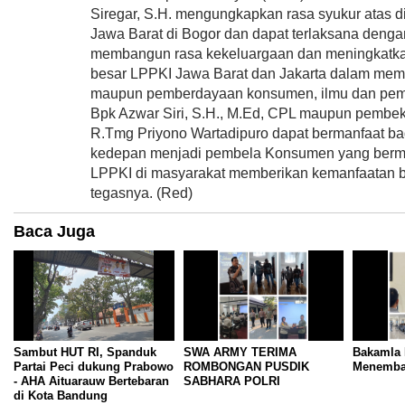
Siregar, S.H. mengungkapkan rasa syukur atas 
Jawa Barat di Bogor dan dapat terlaksana deng
membangun rasa kekeluargaan dan meningkatka
besar LPPKI Jawa Barat dan Jakarta dalam mem
maupun pemberdayaan konsumen, ilmu dan pem
Bpk Azwar Siri, S.H., M.Ed, CPL maupun pembeka
R.Tmg Priyono Wartadipuro dapat bermanfaat bagi
kedepan menjadi pembela Konsumen yang berma
LPPKI di masyarakat memberikan kemanfaatan b
tegasnya. (Red)
Baca Juga
Sambut HUT RI, Spanduk
SWA ARMY TERIMA
Bakamla 
Partai Peci dukung Prabowo
ROMBONGAN PUSDIK
Menembak
- AHA Aituarauw Bertebaran
SABHARA POLRI
di Kota Bandung