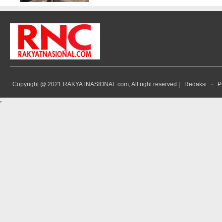
Copyright @ 2021 RAKYATNASIONAL.com, All right reserved |
Redaksi
·
P